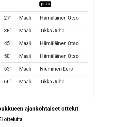
(3-0)
27
'
Maali
Hämäläinen Otso
38
'
Maali
Tikka Juho
45
'
Maali
Hämäläinen Otso
50
'
Maali
Hämäläinen Otso
53
'
Maali
Nieminen Eero
66
'
Maali
Tikka Juho
oukkueen ajankohtaiset ottelut
Ei otteluita