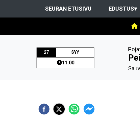
SEURAN ETUSIVU
EDUSTUS
▾
Poja
27
SYY
Pe
11.00
Sauv