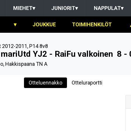
MIEHET
▾
JUNIORIT
▾
NAPPULAT
▾
▾
JOUKKUE
TOIMIHENKILÖT
t 2012-2011
,
P14 8v8
imariUtd YJ2 - RaiFu valkoinen
8 - 
o, Hakkispaana TN A
Otteluennakko
Otteluraportti