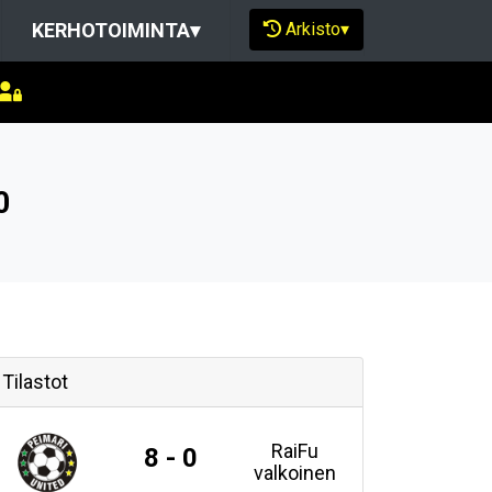
Arkisto
▾
KERHOTOIMINTA
▾
0
Tilastot
RaiFu
8 - 0
valkoinen