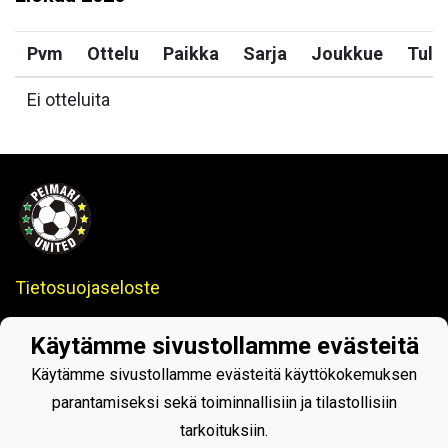
Pvm
Ottelu
Paikka
Sarja
Joukkue
Tulo
Ei otteluita
Tietosuojaseloste
Peimari United
– Paimion ja Sauvon alueella toimiva
Käytämme sivustollamme evästeitä
jalkapallon erikoisseura.
Käytämme sivustollamme evästeitä käyttökokemuksen
parantamiseksi sekä toiminnallisiin ja tilastollisiin
tarkoituksiin.