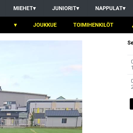
MIEHET
▾
JUNIORIT
▾
NAPPULAT
▾
▾
JOUKKUE
TOIMIHENKILÖT
Se