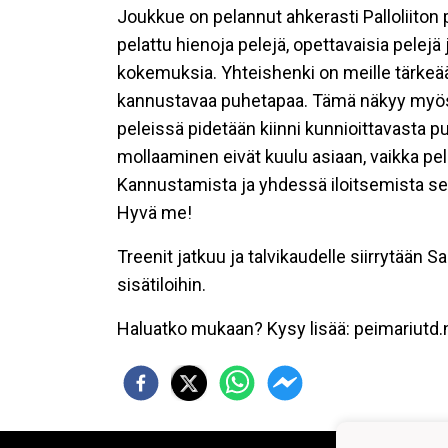
Joukkue on pelannut ahkerasti Palloliiton pi
pelattu hienoja pelejä, opettavaisia pele
kokemuksia. Yhteishenki on meille tärkeä
kannustavaa puhetapaa. Tämä näkyy myös 
peleissä pidetään kiinni kunnioittavasta p
mollaaminen eivät kuulu asiaan, vaikka pela
Kannustamista ja yhdessä iloitsemista sen 
Hyvä me!
Treenit jatkuu ja talvikaudelle siirrytää
sisätiloihin.
Haluatko mukaan? Kysy lisää: peimariut