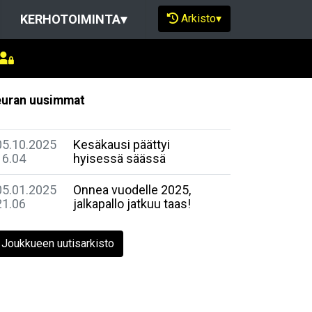
Arkisto
▾
KERHOTOIMINTA
▾
uran uusimmat
05.10.2025
Kesäkausi päättyi
16.04
hyisessä säässä
05.01.2025
Onnea vuodelle 2025,
21.06
jalkapallo jatkuu taas!
Joukkueen uutisarkisto