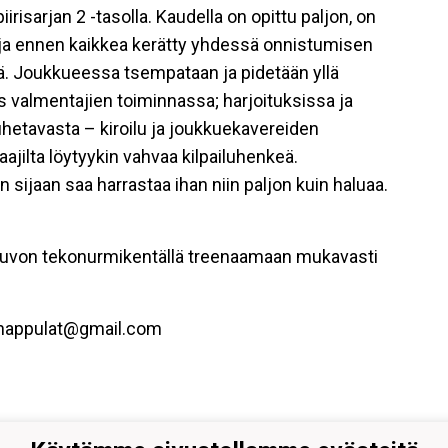
irisarjan 2 -tasolla. Kaudella on opittu paljon, on
jä ja ennen kaikkea kerätty yhdessä onnistumisen
ä. Joukkueessa tsempataan ja pidetään yllä
valmentajien toiminnassa; harjoituksissa ja
uhetavasta – kiroilu ja joukkuekavereiden
ajilta löytyykin vahvaa kilpailuhenkeä.
sijaan saa harrastaa ihan niin paljon kuin haluaa.
n Sauvon tekonurmikentällä treenaamaan mukavasti
d.nappulat@gmail.com