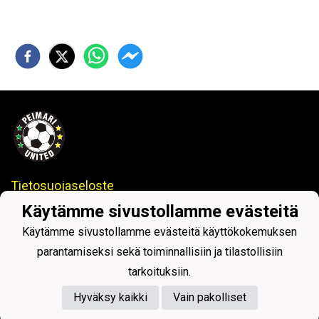
Tietosuojaseloste
Käytämme sivustollamme evästeitä
Peimari United
– Paimion ja Sauvon alueella toimiva
jalkapallon erikoisseura.
Käytämme sivustollamme evästeitä käyttökokemuksen
parantamiseksi sekä toiminnallisiin ja tilastollisiin
tarkoituksiin.
Hyväksy kaikki
Vain pakolliset
Powered by