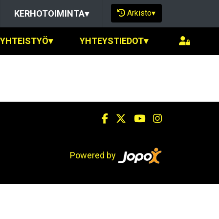
Arkisto
▾
KERHOTOIMINTA
▾
SYHTEISTYÖ
▾
YHTEYSTIEDOT
▾
Powered by