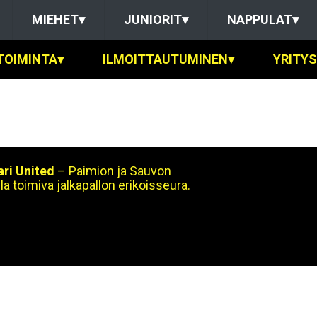
MIEHET
▾
JUNIORIT
▾
NAPPULAT
▾
TOIMINTA
▾
ILMOITTAUTUMINEN
▾
YRITY
ri United
– Paimion ja Sauvon
la toimiva jalkapallon erikoisseura.