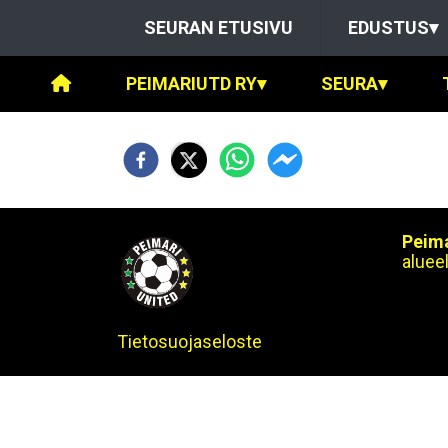
SEURAN ETUSIVU
EDUSTUS
▾
PEIMARIUTD RY
▾
SEURA
▾
Peima
alueel
Tietosuojaseloste